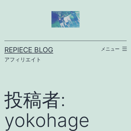
コ
ン
テ
ン
ツ
REPIECE BLOG
メニュー
へ
アフィリエイト
ス
キ
ッ
投稿者:
プ
yokohage